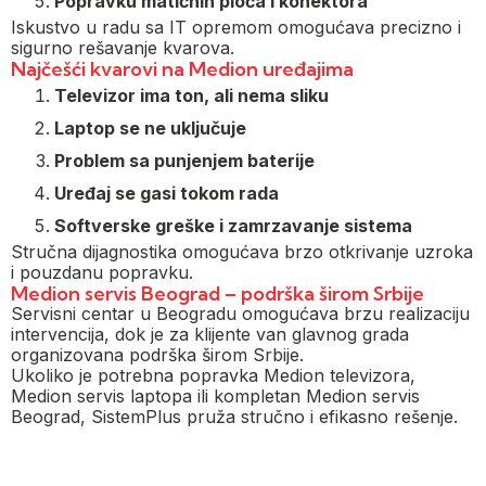
Popravku matičnih ploča i konektora
Iskustvo u radu sa IT opremom omogućava precizno i
sigurno rešavanje kvarova.
Najčešći kvarovi na Medion uređajima
Televizor ima ton, ali nema sliku
Laptop se ne uključuje
Problem sa punjenjem baterije
Uređaj se gasi tokom rada
Softverske greške i zamrzavanje sistema
Stručna dijagnostika omogućava brzo otkrivanje uzroka
i pouzdanu popravku.
Medion servis Beograd – podrška širom Srbije
Servisni centar u Beogradu omogućava brzu realizaciju
intervencija, dok je za klijente van glavnog grada
organizovana podrška širom Srbije.
Ukoliko je potrebna popravka Medion televizora,
Medion servis laptopa ili kompletan Medion servis
Beograd, SistemPlus pruža stručno i efikasno rešenje.