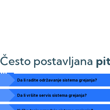
Često postavljana
pi
Da li radite održavanje sistema grejanja?
Da li vršite servis sistema grejanja?