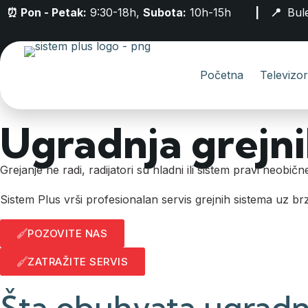
⏰ Pon - Petak:
9:30-18h,
Subota:
10h-15h
| 📍
Bul
Početna
Televizor
Ugradnja grejni
Grejanje ne radi, radijatori su hladni ili sistem pravi neobič
Sistem Plus vrši profesionalan servis grejnih sistema uz brz
POZOVITE NAS
ZATRAŽITE SERVIS
Šta obuhvata ugradnj