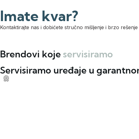
Imate kvar?
Kontaktirajte nas i dobićete stručno mišljenje i brzo rešenje
Brendovi koje
servisiramo
Servisiramo uređaje u garantn