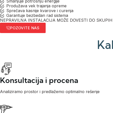
Smanjuje potrošnju energije
Produžava vek trajanja opreme
Sprečava kasnije kvarove i curenja
Garantuje bezbedan rad sistema
NEPRAVILNA INSTALACIJA MOŽE DOVESTI DO SKUPIH
POZOVITE NAS
Ka
Konsultacija i procena
Analiziramo prostor i predlažemo optimalno rešenje