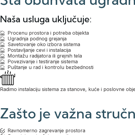
Naša usluga uključuje:
Procenu prostora i potreba objekta
Ugradnja podnog grejanja
Savetovanje oko izbora sistema
Postavljanje cevi i instalacija
Montažu radijatora ili grejnih tela
Povezivanje i testiranje sistema
Puštanje u rad i kontrolu bezbednosti
Radimo instalaciju sistema za stanove, kuće i poslovne obj
Zašto je važna struč
Ravnomerno zagrevanje prostora