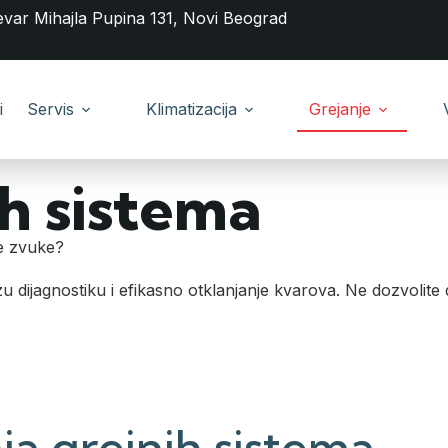
evar Mihajla Pupina 131, Novi Beograd
i
Servis
Klimatizacija
Grejanje
h sistema
ne zvuke?
u dijagnostiku i efikasno otklanjanje kvarova. Ne dozvolite 
a grejnih sistema