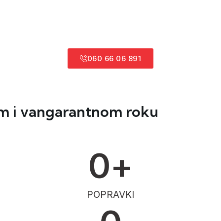
060 66 06 891
om i vangarantnom roku
0
+
POPRAVKI