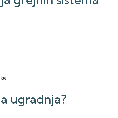
ekte
na ugradnja?