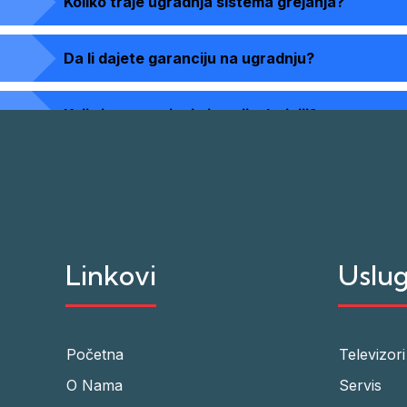
Koliko traje ugradnja sistema grejanja?
Da li dajete garanciju na ugradnju?
Koji sistem grejanja je najisplativiji?
Linkovi
Uslu
Početna
Televizori
O Nama
Servis