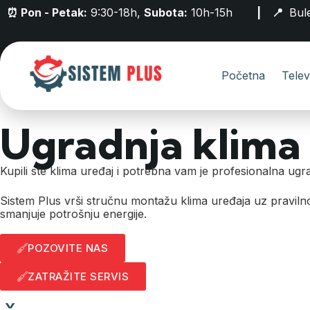
⏰ Pon - Petak:
9:30-18h,
Subota:
10h-15h
| 📍
Bul
Početna
Telev
Ugradnja klima
Kupili ste klima uređaj i potrebna vam je profesionalna ugr
Sistem Plus vrši stručnu montažu klima uređaja uz pravilno
smanjuje potrošnju energije.
POZOVITE NAS
ZATRAŽITE SERVIS