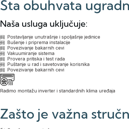
Šta obuhvata ugradn
Naša usluga uključuje:
Postavljanje unutrašnje i spoljašnje jedinice
Bušenje i priprema instalacije
Povezivanje bakarnih cevi
Vakuumiranje sistema
Provera pritiska i test rada
Puštanje u rad i savetovanje korisnika
Povezivanje bakarnih cevi
Radimo montažu inverter i standardnih klima uređaja
Zašto je važna struč