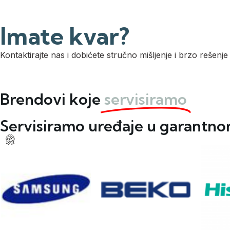
Imate kvar?
Kontaktirajte nas i dobićete stručno mišljenje i brzo rešenje
Brendovi koje
servisiramo
Servisiramo uređaje u garantn