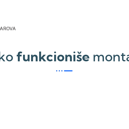
VAROVA
ko
funkcioniše
mont