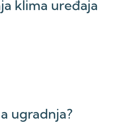
ja klima uređaja
na ugradnja?