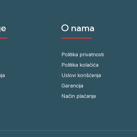
ge
O nama
Politika privatnosti
Politika kolačića
ija
Uslovi korišćenja
Garancija
Način plaćanja