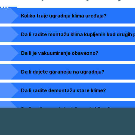
Koliko traje ugradnja klima uređaja?
Da li radite montažu klima kupljenih kod drugi
Da li je vakuumiranje obavezno?
Da li dajete garanciju na ugradnju?
Da li radite demontažu stare klime?
Da li radite servis i održavanje klime?