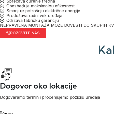
Sprečava curenje freona
Obezbeđuje maksimalnu efikasnost
Smanjuje potrošnju električne energije
Produžava radni vek uređaja
Održava fabričku garanciju
NEPRAVILNA MONTAŽA MOŽE DOVESTI DO SKUPIH K
POZOVITE NAS
Ka
Dogovor oko lokacije
Dogovaramo termin i procenjujemo poziciju uređaja