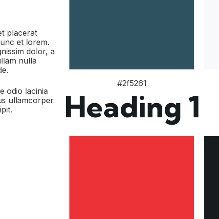
et placerat
nunc et lorem.
gnissim dolor, a
llam nulla
de.
#2f5261
e odio lacinia
Heading 1
llus ullamcorper
pit.