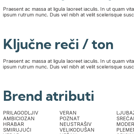
Praesent ac massa at ligula laoreet iaculis. In ut quam vita
ipsum rutrum nunc. Duis vel nibh at velit scelerisque susci
Ključne reči / ton
Praesent ac massa at ligula laoreet iaculis. In ut quam vita
ipsum rutrum nunc. Duis vel nibh at velit scelerisque susci
Brend atributi
PRILAGODLJIV
VERAN
LJUBA
AMBICIOZAN
POZNAT
SREĆA
HRABAR
NEUSTRAŠIV
MODE
SMIRUJUĆI
VELIKODUŠAN
PLEME