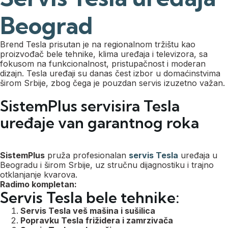
Beograd
Brend
Tesla
prisutan je na regionalnom tržištu kao
proizvođač bele tehnike, klima uređaja i televizora, sa
fokusom na funkcionalnost, pristupačnost i moderan
dizajn. Tesla uređaji su danas čest izbor u domaćinstvima
širom Srbije, zbog čega je pouzdan servis izuzetno važan.
SistemPlus servisira Tesla
uređaje van garantnog roka​
SistemPlus
pruža profesionalan
servis Tesla
uređaja u
Beogradu i širom Srbije, uz stručnu dijagnostiku i trajno
otklanjanje kvarova.
Radimo kompletan:
Servis Tesla bele tehnike:
Servis Tesla veš mašina i sušilica
Popravku Tesla frižidera i zamrzivača