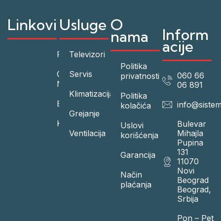
Linkovi
Usluge
O
Inform
nama
acije
Početna
Televizori
Politika
O
Servis
060 66
privatnosti
Nama
06 891
Klimatizacija
Politika
Blog
info@sistem
kolačića
Grejanje
Kontakt
Bulevar
Uslovi
Ventilacija
Mihajla
korišćenja
Pupina
131
Garancija
11070
Novi
Način
Beograd
plaćanja
Beograd,
Srbija
Pon – Pet